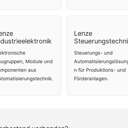
enze
Lenze
ndustrieelektronik
Steuerungstechn
ektronische
Steuerungs- und
ugruppen, Module und
Automatisierungslösun
omponenten aus
n für Produktions- und
tomatisierungstechnik.
Förderanlagen.